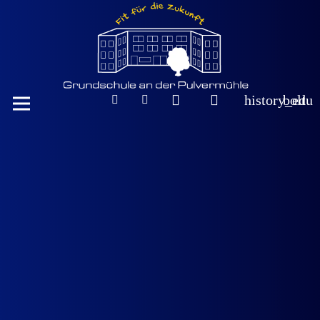
history_edu
bolt