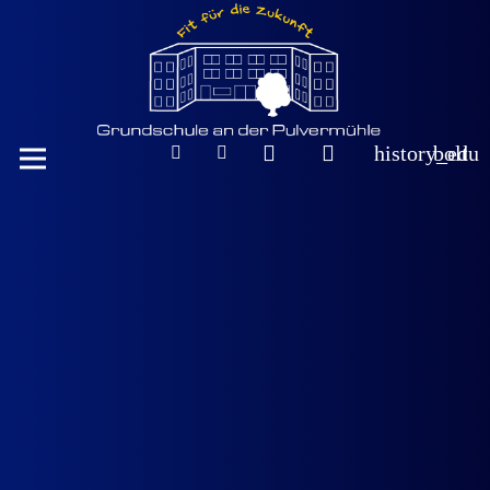
history_edu
bolt