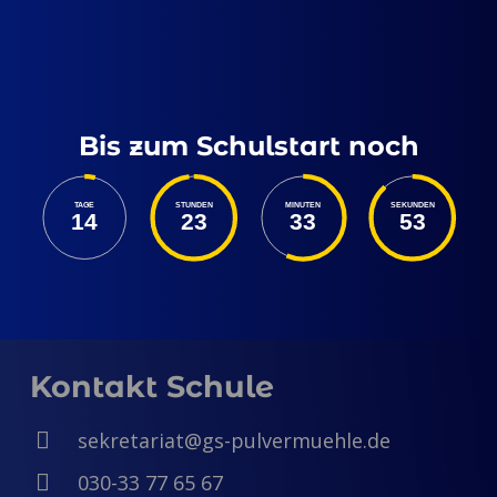
Bis zum Schulstart noch
TAGE
STUNDEN
MINUTEN
SEKUNDEN
14
23
33
52
Kontakt Schule
sekretariat@gs-pulvermuehle.de
030-33 77 65 67